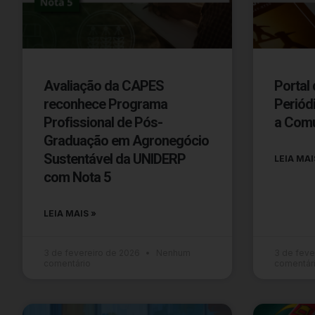
Avaliação da CAPES
Portal 
reconhece Programa
Periód
Profissional de Pós-
a Comu
Graduação em Agronegócio
Sustentável da UNIDERP
LEIA MAI
com Nota 5
LEIA MAIS »
3 de fevereiro de 2026
Nenhum
3 de feve
comentário
comentár