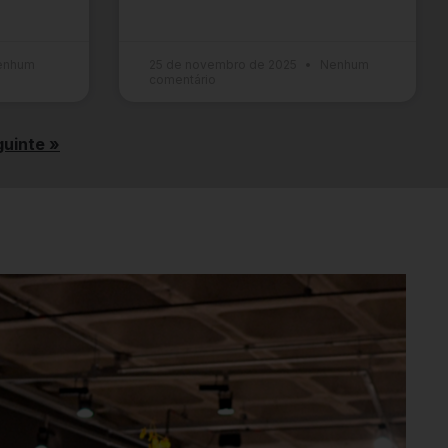
enhum
25 de novembro de 2025
Nenhum
comentário
uinte »