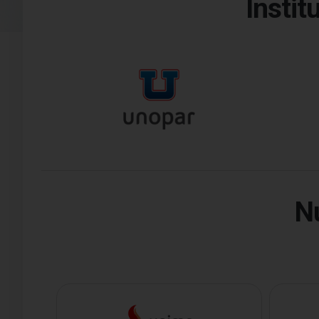
Insti
N