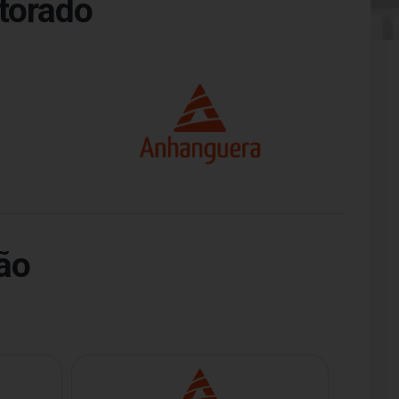
torado
ão