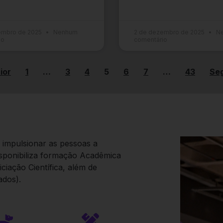
embro de 2025
Nenhum
2 de dezembro de 2025
N
io
comentário
ior
1
…
3
4
5
6
7
…
43
Seg
impulsionar as pessoas a
isponibiliza formação Acadêmica
ciação Científica, além de
dos).