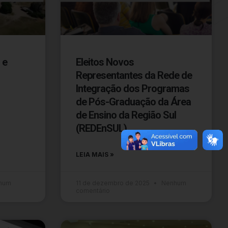
 e
Eleitos Novos
Representantes da Rede de
Integração dos Programas
de Pós-Graduação da Área
de Ensino da Região Sul
(REDEnSUL)
LEIA MAIS »
hum
11 de dezembro de 2025
Nenhum
comentário