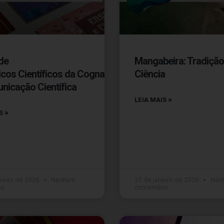
de
Mangabeira: Tradição
icos Científicos da Cogna Destaca
Ciência
nicação Científica
LEIA MAIS »
S »
reiro de 2026
Nenhum
27 de janeiro de 2026
Nen
io
comentário