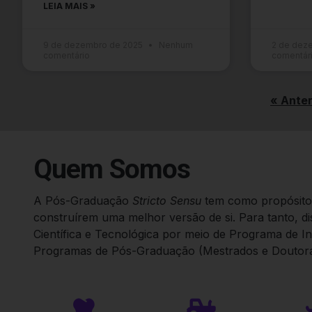
LEIA MAIS »
9 de dezembro de 2025
Nenhum
2 de dez
comentário
comentár
« Anter
Quem Somos
A Pós-Graduação
Stricto Sensu
tem como propósito 
construírem uma melhor versão de si. Para tanto, d
Científica e Tecnológica por meio de Programa de Ini
Programas de Pós-Graduação (Mestrados e Doutora