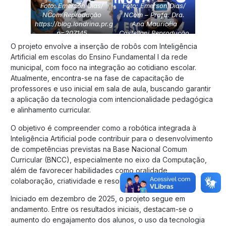
Foto: Emerson Dias/
Foto: Emerson Dias/
NCom Reprodução
NCom – Profa. Dra.
https://blog.londrina.pr.gov.br/?
Ana Mauricéia
p=207145
Castellani
Reprodução
https://blog.londrina.pr.gov.br/?
O projeto envolve a inserção de robôs com Inteligência
p=207145
Artificial em escolas do Ensino Fundamental I da rede
municipal, com foco na integração ao cotidiano escolar.
Atualmente, encontra-se na fase de capacitação de
professores e uso inicial em sala de aula, buscando garantir
a aplicação da tecnologia com intencionalidade pedagógica
e alinhamento curricular.
O objetivo é compreender como a robótica integrada à
Inteligência Artificial pode contribuir para o desenvolvimento
de competências previstas na Base Nacional Comum
Curricular (BNCC), especialmente no eixo da Computação,
além de favorecer habilidades como oralidade,
colaboração, criatividade e resolução de problemas.
Iniciado em dezembro de 2025, o projeto segue em
andamento. Entre os resultados iniciais, destacam-se o
aumento do engajamento dos alunos, o uso da tecnologia