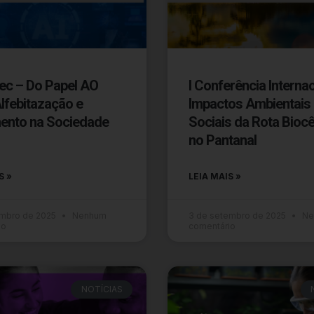
tec – Do Papel AO
I Conferência Internac
Alfebitazação e
Impactos Ambientais
ento na Sociedade
Sociais da Rota Bioc
no Pantanal
S »
LEIA MAIS »
embro de 2025
Nenhum
3 de setembro de 2025
Ne
io
comentário
NOTÍCIAS