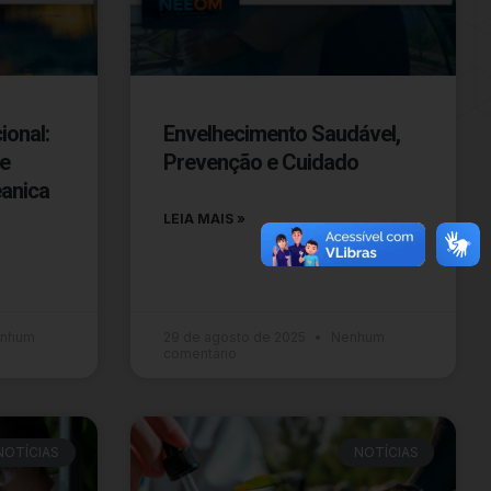
ional:
Envelhecimento Saudável,
 e
Prevenção e Cuidado
êanica
LEIA MAIS »
nhum
29 de agosto de 2025
Nenhum
comentário
NOTÍCIAS
NOTÍCIAS