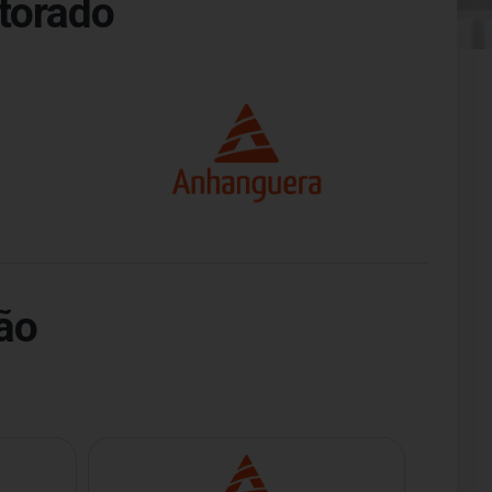
torado
ão