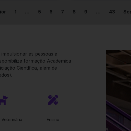
ior
1
…
5
6
7
8
9
…
43
Se
impulsionar as pessoas a
isponibiliza formação Acadêmica
ciação Científica, além de
dos).
 Veterinária
Ensino