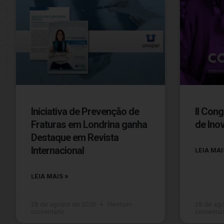
Iniciativa de Prevenção de
II Cong
Fraturas em Londrina ganha
de Ino
Destaque em Revista
Internacional
LEIA MAI
LEIA MAIS »
28 de agosto de 2025
Nenhum
28 de ag
comentário
comentár