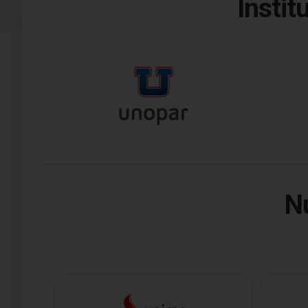
Insti
N