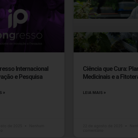
resso Internacional
Ciência que Cura: Pla
vação e Pesquisa
Medicinais e a Fitoter
S »
LEIA MAIS »
osto de 2025
Nenhum
22 de agosto de 2025
Nen
io
comentário