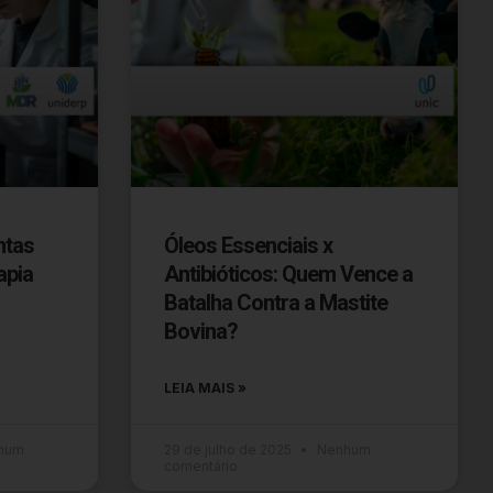
ntas
Óleos Essenciais x
apia
Antibióticos: Quem Vence a
Batalha Contra a Mastite
Bovina?
LEIA MAIS »
hum
29 de julho de 2025
Nenhum
comentário