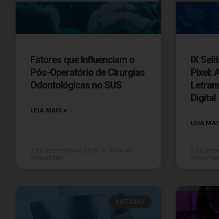
Fatores que Influenciam o
IX Seli
Pós-Operatório de Cirurgias
Pixel: 
Odontológicas no SUS
Letram
Digital
LEIA MAIS »
LEIA MAI
7 de setembro de 2025
Nenhum
5 de set
comentário
comentár
NOTÍCIAS