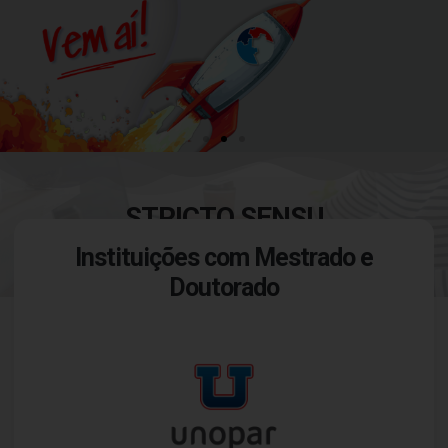
STRICTO SENSU
Instituições com Mestrado e
PESQUISA E PÓS-GRADUAÇÃO
STRICTO SENSU
Doutorado