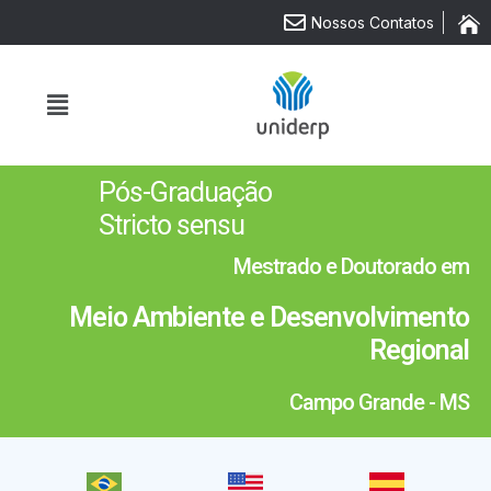
Nossos Contatos
Pós-Graduação
Stricto sensu
Mestrado e Doutorado em
Meio Ambiente e Desenvolvimento
Regional
Campo Grande - MS