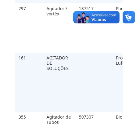
297
Agitador /
187517
Phoemix
vortéx
161
AGITADOR
Proenix
DE
Luferl
SOLUÇÕES
355
Agitador de
507307
Biomixer
Tubos