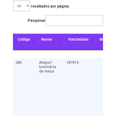
resultados por página
Pesquisar
Código
Nome
Patrimônio
Marca
Código
Nome
Patrimônio
Marca
286
Abajur/
187819
luminária
de mesa