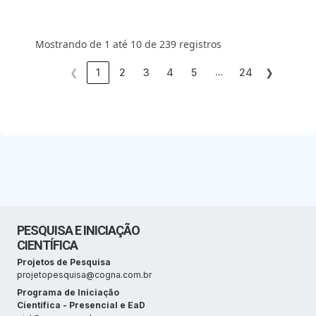
Mostrando de 1 até 10 de 239 registros
…
❮
1
2
3
4
5
24
❯
PESQUISA E INICIAÇÃO
CIENTÍFICA
Projetos de Pesquisa
projetopesquisa@cogna.com.br
Programa de Iniciação
Científica - Presencial e EaD