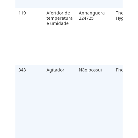
119
Aferidor de
Anhanguera
Thermo
temperatura
224725
Hygro
e umidade
343
Agitador
Não possui
Phoenix