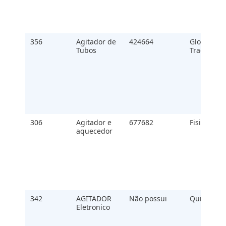
356
Agitador de
424664
Global
Tubos
Trade
306
Agitador e
677682
Fisiotom
aquecedor
342
AGITADOR
Não possui
Quimis
Eletronico