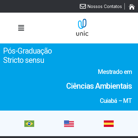
Nossos Contatos
Pós-Graduação
Stricto sensu
Mestrado em
Ciências Ambientais
Cuiabá – MT