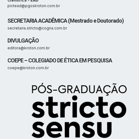
Científica - EAD
pictead@pgsskroton.com.br
SECRETARIA ACADÊMICA (Mestrado e Doutorado)
secretaria.stricto@cogna.com.br
DIVULGAÇÃO
editora@kroton.com.br
COEPE – COLEGIADO DE ÉTICA EM PESQUISA
coepe@kroton.com.br