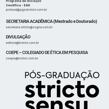
Programa de Iniciação
Científica - EAD
pictead@pgsskroton.com.br
SECRETARIA ACADÊMICA (Mestrado e Doutorado)
secretaria.stricto@cogna.com.br
DIVULGAÇÃO
editora@kroton.com.br
COEPE – COLEGIADO DE ÉTICA EM PESQUISA
coepe@kroton.com.br