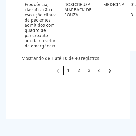
Frequência,
ROSICREUSA
MEDICINA
01
classificação e
MARBACK DE
-
evolução clínica
SOUZA
31
de pacientes
admitidos com
quadro de
pancreatite
aguda no setor
de emergência
Mostrando de 1 até 10 de 40 registros
❮
1
2
3
4
❯