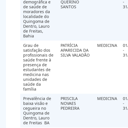
demográfica e
QUERINO
-
de saúde de
SANTOS
31
moradores da
localidade do
Quingoma de
Dentro, Lauro
de Freitas,
Bahia
Grau de
PATRÍCIA
MEDICINA
01
satisfação dos
APARECIDA DA
-
profissionais de
SILVA VALADÃO
31
saúde frente à
presença de
estudantes de
medicina nas
unidades de
saúde da
família
Prevalência de
PRISCILA
MEDICINA
01
baixa visão e
NOVAES
-
cegueira no
PEDREIRA
31
Quingoma de
Dentro, Lauro
de Freitas  BA