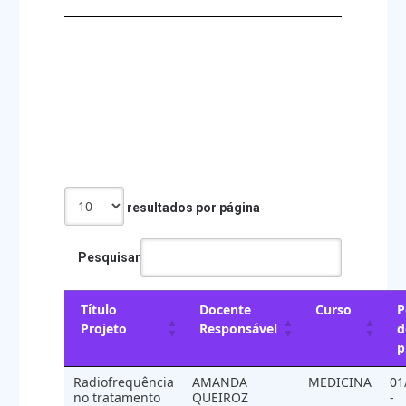
Projetos de Pesquisa
cadastrados na Unidade
resultados por página
Pesquisar
Título
Docente
Curso
P
Projeto
Responsável
d
p
Radiofrequência
AMANDA
MEDICINA
01
no tratamento
QUEIROZ
-