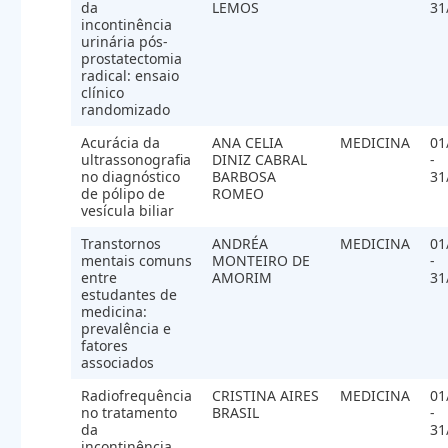
da
LEMOS
31
incontinência
urinária pós-
prostatectomia
radical: ensaio
clínico
randomizado
Acurácia da
ANA CELIA
MEDICINA
01
ultrassonografia
DINIZ CABRAL
-
no diagnóstico
BARBOSA
31
de pólipo de
ROMEO
vesícula biliar
Transtornos
ANDRÉA
MEDICINA
01
mentais comuns
MONTEIRO DE
-
entre
AMORIM
31
estudantes de
medicina:
prevalência e
fatores
associados
Radiofrequência
CRISTINA AIRES
MEDICINA
01
no tratamento
BRASIL
-
da
31
incontinência