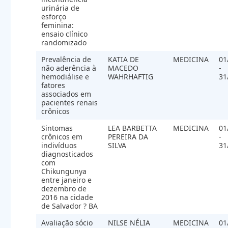
urinária de
esforço
feminina:
ensaio clínico
randomizado
Prevalência de
KATIA DE
MEDICINA
01
não aderência à
MACEDO
-
hemodiálise e
WAHRHAFTIG
31
fatores
associados em
pacientes renais
crônicos
Sintomas
LEA BARBETTA
MEDICINA
01
crônicos em
PEREIRA DA
-
indivíduos
SILVA
31
diagnosticados
com
Chikungunya
entre janeiro e
dezembro de
2016 na cidade
de Salvador ? BA
Avaliação sócio
NILSE NÉLIA
MEDICINA
01