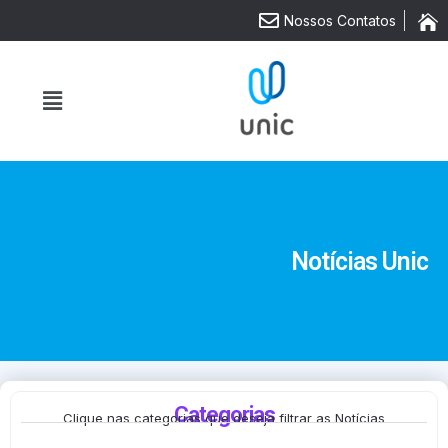
Nossos Contatos
Notícias Unic
Categorias
Clique nas categorias que deseja filtrar as Notícias