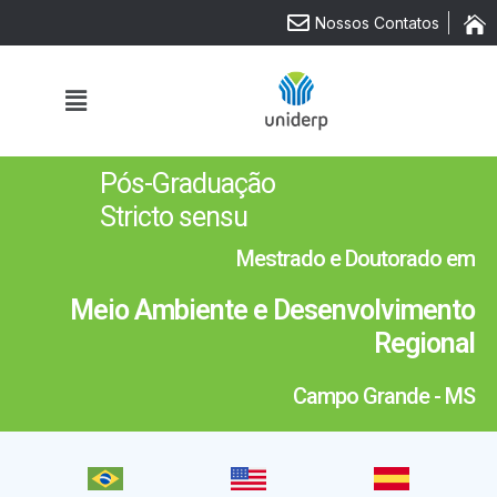
Nossos Contatos
Pós-Graduação
Stricto sensu
Mestrado e Doutorado em
Meio Ambiente e Desenvolvimento
Regional
Campo Grande - MS