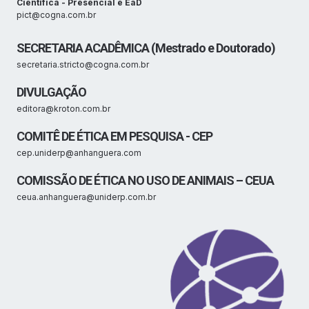
Científica - Presencial e EaD
pict@cogna.com.br
SECRETARIA ACADÊMICA (Mestrado e Doutorado)
secretaria.stricto@cogna.com.br
DIVULGAÇÃO
editora@kroton.com.br
COMITÊ DE ÉTICA EM PESQUISA - CEP
cep.uniderp@anhanguera.com
COMISSÃO DE ÉTICA NO USO DE ANIMAIS – CEUA
ceua.anhanguera@uniderp.com.br