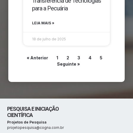
Transferência de Tecnologias
para a Pecuária
LEIA MAIS »
18 de julho de 2025
« Anterior
1
2
3
4
5
Seguinte »
PESQUISA E INICIAÇÃO
CIENTÍFICA
Projetos de Pesquisa
projetopesquisa@cogna.com.br