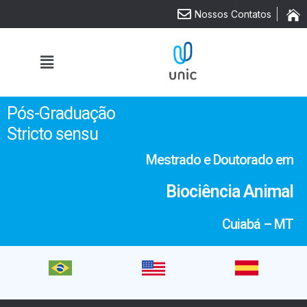
Nossos Contatos
Pós-Graduação
Stricto sensu
Mestrado e Doutorado em
Biociência Animal
Cuiabá – MT