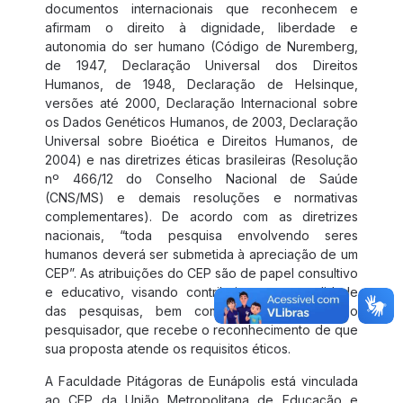
documentos internacionais que reconhecem e
afirmam o direito à dignidade, liberdade e
autonomia do ser humano (Código de Nuremberg,
de 1947, Declaração Universal dos Direitos
Humanos, de 1948, Declaração de Helsinque,
versões até 2000, Declaração Internacional sobre
os Dados Genéticos Humanos, de 2003, Declaração
Universal sobre Bioética e Direitos Humanos, de
2004) e nas diretrizes éticas brasileiras (Resolução
nº 466/12 do Conselho Nacional de Saúde
(CNS/MS) e demais resoluções e normativas
complementares). De acordo com as diretrizes
nacionais, “toda pesquisa envolvendo seres
humanos deverá ser submetida à apreciação de um
CEP”. As atribuições do CEP são de papel consultivo
e educativo, visando contribuir para a qualidade
das pesquisas, bem como a valorização do
pesquisador, que recebe o reconhecimento de que
sua proposta atende os requisitos éticos.
A Faculdade Pitágoras de Eunápolis está vinculada
ao CEP da União Metropolitana de Educação e